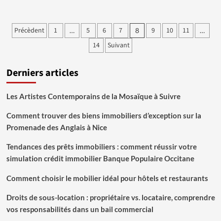
plus
sur
Déménagement
Pagination
Précèdent
1
5
6
7
9
10
11
…
8
…
:
des
opter
14
Suivant
pour
publications
une
solution
Derniers articles
de
stockage
Les Artistes Contemporains de la Mosaïque à Suivre
pour
plus
Comment trouver des biens immobiliers d’exception sur la
de
fluidité
Promenade des Anglais à Nice
Tendances des prêts immobiliers : comment réussir votre
simulation crédit immobilier Banque Populaire Occitane
Comment choisir le mobilier idéal pour hôtels et restaurants
Droits de sous-location : propriétaire vs. locataire, comprendre
vos responsabilités dans un bail commercial