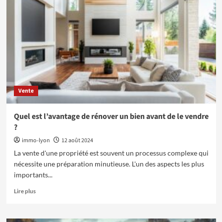
des
conseils
juridiques
en
droit
immobilier
?
Vente
Quel est l’avantage de rénover un bien avant de le vendre
?
immo-lyon
12 août 2024
La vente d'une propriété est souvent un processus complexe qui
nécessite une préparation minutieuse. L'un des aspects les plus
importants...
En
Lire plus
savoir
plus
sur