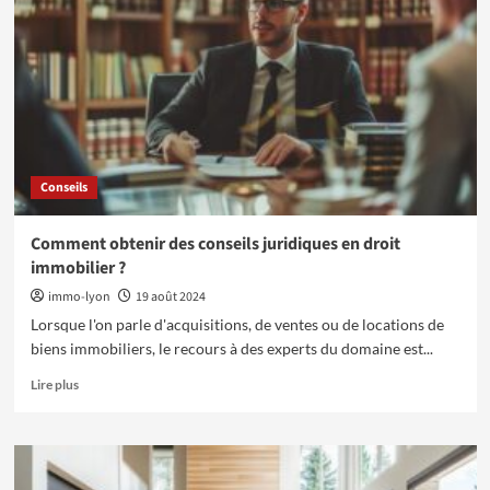
les
services
proposés
par
une
entreprise
de
désinsectisation
?
Conseils
Comment obtenir des conseils juridiques en droit
immobilier ?
immo-lyon
19 août 2024
Lorsque l'on parle d'acquisitions, de ventes ou de locations de
biens immobiliers, le recours à des experts du domaine est...
En
Lire plus
savoir
plus
sur
Comment
obtenir