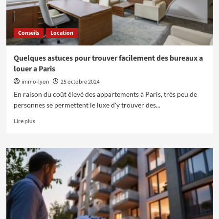
Conseils
Location
Quelques astuces pour trouver facilement des bureaux a
louer a Paris
immo-lyon
25 octobre 2024
En raison du coût élevé des appartements à Paris, très peu de
personnes se permettent le luxe d'y trouver des...
En
Lire plus
savoir
plus
sur
Quelques
astuces
pour
trouver
facilement
des
bureaux