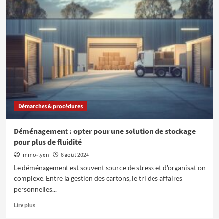
Quel
est
l’avantage
de
rénover
un
bien
avant
de
le
vendre
Démarches & procédures
?
Déménagement : opter pour une solution de stockage
pour plus de fluidité
immo-lyon
6 août 2024
Le déménagement est souvent source de stress et d'organisation
complexe. Entre la gestion des cartons, le tri des affaires
personnelles...
En
Lire plus
savoir