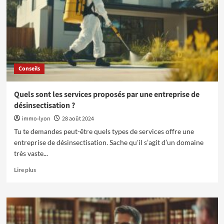
pour
les
résidences
et
immeubles
:
conseils
Conseils
pratiques
Quels sont les services proposés par une entreprise de
désinsectisation ?
immo-lyon
28 août 2024
Tu te demandes peut-être quels types de services offre une
entreprise de désinsectisation. Sache qu'il s’agit d’un domaine
très vaste...
En
Lire plus
savoir
plus
sur
Quels
sont