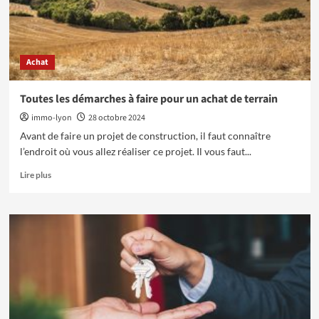
Achat
Toutes les démarches à faire pour un achat de terrain
immo-lyon
28 octobre 2024
Avant de faire un projet de construction, il faut connaître
l’endroit où vous allez réaliser ce projet. Il vous faut...
En
Lire plus
savoir
plus
sur
Toutes
les
démarches
à
faire
pour
un