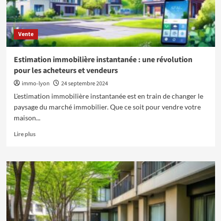
Vente
Estimation immobilière instantanée : une révolution
pour les acheteurs et vendeurs
immo-lyon
24 septembre 2024
L'estimation immobilière instantanée est en train de changer le
paysage du marché immobilier. Que ce soit pour vendre votre
maison...
En
Lire plus
savoir
plus
sur
Estimation
immobilière
instantanée
:
une
révolution