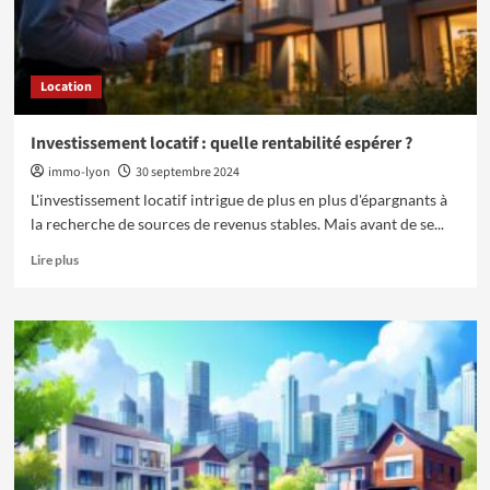
a
louer
a
Paris
Location
Investissement locatif : quelle rentabilité espérer ?
immo-lyon
30 septembre 2024
L'investissement locatif intrigue de plus en plus d'épargnants à
la recherche de sources de revenus stables. Mais avant de se...
En
Lire plus
savoir
plus
sur
Investissement
locatif
:
quelle
rentabilité
espérer
?