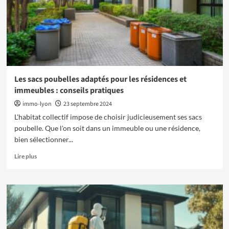
pour
les
acheteurs
et
vendeurs
Les sacs poubelles adaptés pour les résidences et
immeubles : conseils pratiques
immo-lyon
23 septembre 2024
L'habitat collectif impose de choisir judicieusement ses sacs
poubelle. Que l'on soit dans un immeuble ou une résidence,
bien sélectionner...
En
Lire plus
savoir
plus
sur
Les
sacs
poubelles
adaptés