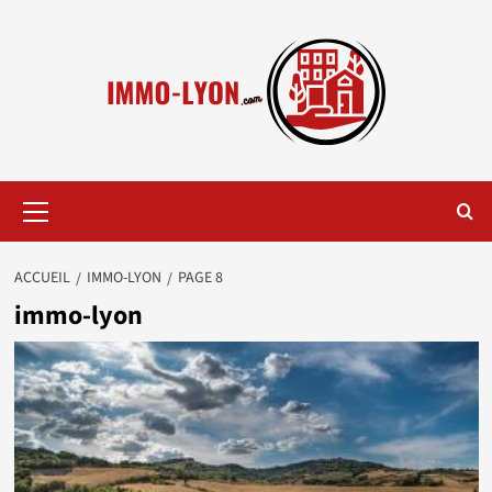
Aller
au
contenu
Menu
principal
ACCUEIL
IMMO-LYON
PAGE 8
immo-lyon