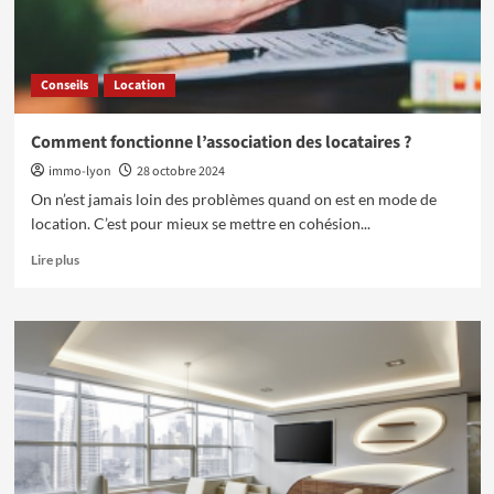
achat
de
terrain
Conseils
Location
Comment fonctionne l’association des locataires ?
immo-lyon
28 octobre 2024
On n’est jamais loin des problèmes quand on est en mode de
location. C’est pour mieux se mettre en cohésion...
En
Lire plus
savoir
plus
sur
Comment
fonctionne
l’association
des
locataires
?