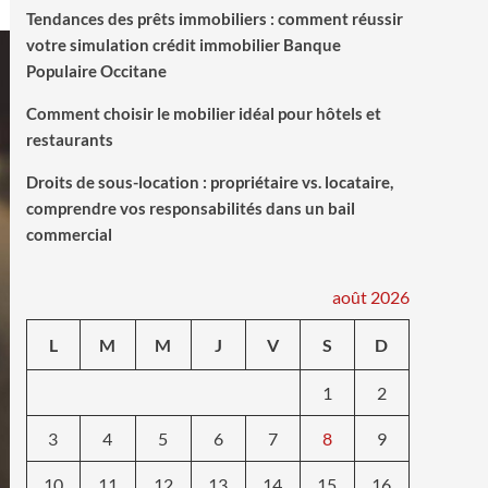
Tendances des prêts immobiliers : comment réussir
votre simulation crédit immobilier Banque
Populaire Occitane
Comment choisir le mobilier idéal pour hôtels et
restaurants
Droits de sous-location : propriétaire vs. locataire,
comprendre vos responsabilités dans un bail
commercial
août 2026
L
M
M
J
V
S
D
1
2
3
4
5
6
7
8
9
10
11
12
13
14
15
16