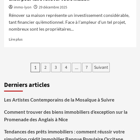
immo-lyon
29 décembre 2025
Rénover sa maison représente un investissement considérable,
tant financier qu'émotionnel. Face à l'ampleur d'un tel projet,
nombreux sont les propriétaires...
En
Lire plus
savoir
plus
sur
Pourquoi
Pagination
2
3
4
7
Suivant
1
…
faire
des
appel
à
Derniers articles
publications
une
entreprise
générale
Les Artistes Contemporains de la Mosaïque à Suivre
à
même
Comment trouver des biens immobiliers d’exception sur la
d’intervenir
Promenade des Anglais à Nice
sur
les
Tendances des prêts immobiliers : comment réussir votre
différents
simulation crédit immobilier Banque Populaire Occitane
corps