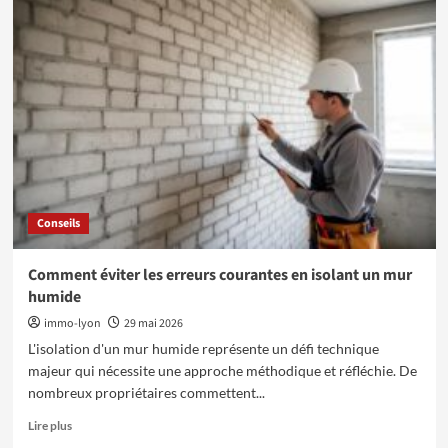
Comment
choisir
le
mobilier
idéal
pour
hôtels
et
restaurants
Conseils
Comment éviter les erreurs courantes en isolant un mur
humide
immo-lyon
29 mai 2026
L'isolation d'un mur humide représente un défi technique
majeur qui nécessite une approche méthodique et réfléchie. De
nombreux propriétaires commettent...
En
Lire plus
savoir