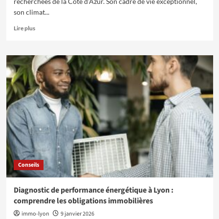
recherchées de la Côte d’Azur. Son cadre de vie exceptionnel,
son climat...
En
Lire plus
savoir
plus
sur
Pourquoi
faire
appel
à
un
expert
immobilier
à
Sainte-
Maxime
?
Conseils
Diagnostic de performance énergétique à Lyon :
comprendre les obligations immobilières
immo-lyon
9 janvier 2026