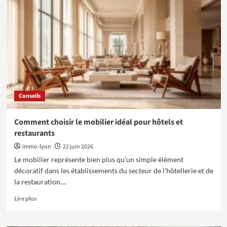
des
prêts
immobiliers
:
comment
réussir
votre
simulation
crédit
immobilier
Conseils
Banque
Populaire
Occitane
Comment choisir le mobilier idéal pour hôtels et
restaurants
immo-lyon
22 juin 2026
Le mobilier représente bien plus qu'un simple élément
décoratif dans les établissements du secteur de l'hôtellerie et de
la restauration....
En
Lire plus
savoir
plus
sur