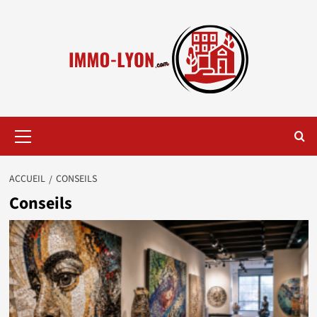
Aller
au
contenu
Menu
principal
ACCUEIL
CONSEILS
Conseils