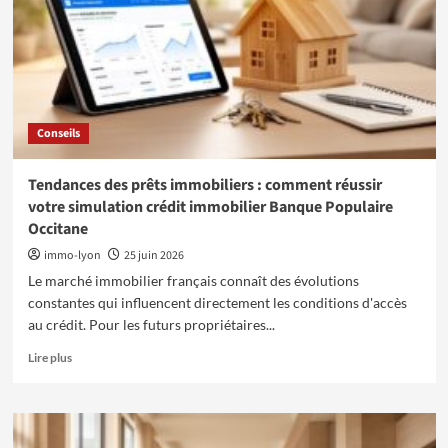
immobiliers
d’exception
sur
la
Promenade
des
Anglais
Conseils
à
Nice
Tendances des prêts immobiliers : comment réussir
votre simulation crédit immobilier Banque Populaire
Occitane
immo-lyon
25 juin 2026
Le marché immobilier français connaît des évolutions
constantes qui influencent directement les conditions d'accès
au crédit. Pour les futurs propriétaires...
En
Lire plus
savoir
plus
sur
Tendances