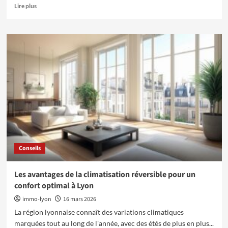
En
Lire plus
savoir
plus
sur
Maximisez
vos
investissements
avec
l’effet
de
levier
immobilier
Conseils
Les avantages de la climatisation réversible pour un
confort optimal à Lyon
immo-lyon
16 mars 2026
La région lyonnaise connaît des variations climatiques
marquées tout au long de l'année, avec des étés de plus en plus...