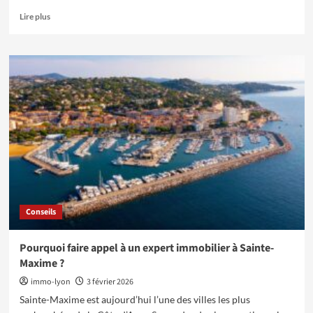
En
Lire plus
savoir
plus
sur
Les
avantages
de
la
climatisation
réversible
pour
un
confort
optimal
à
Conseils
Lyon
Pourquoi faire appel à un expert immobilier à Sainte-
Maxime ?
immo-lyon
3 février 2026
Sainte-Maxime est aujourd’hui l’une des villes les plus