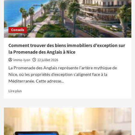
à
Suivre
Conseils
Comment trouver des biens immobiliers d’exception sur
la Promenade des Anglais à Nice
immo-lyon
22 juillet 2026
La Promenade des Anglais représente l'artère mythique de
Nice, où les propriétés d'exception s'alignent face à la
Méditerranée. Cette adresse...
En
Lire plus
savoir
plus
sur
Comment
trouver
des
biens