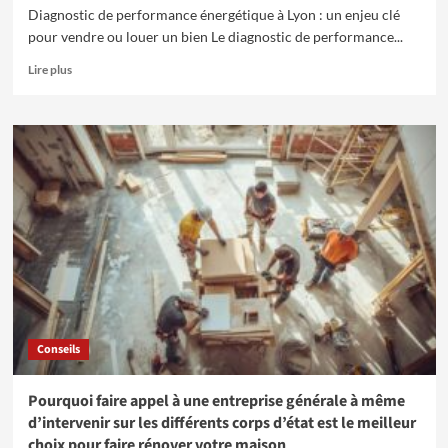
Diagnostic de performance énergétique à Lyon : un enjeu clé
pour vendre ou louer un bien Le diagnostic de performance...
En
Lire plus
savoir
plus
sur
Diagnostic
de
performance
énergétique
à
Lyon
:
comprendre
les
obligations
immobilières
Conseils
Pourquoi faire appel à une entreprise générale à même
d’intervenir sur les différents corps d’état est le meilleur
choix pour faire rénover votre maison