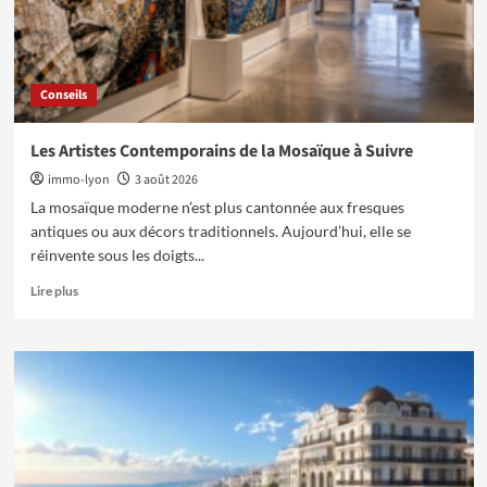
Conseils
Les Artistes Contemporains de la Mosaïque à Suivre
immo-lyon
3 août 2026
La mosaïque moderne n’est plus cantonnée aux fresques
antiques ou aux décors traditionnels. Aujourd’hui, elle se
réinvente sous les doigts...
En
Lire plus
savoir
plus
sur
Les
Artistes
Contemporains
de
la
Mosaïque