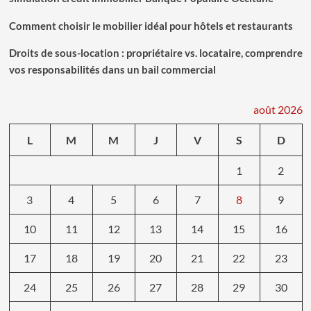
d’état
Comment choisir le mobilier idéal pour hôtels et restaurants
est
le
meilleur
Droits de sous-location : propriétaire vs. locataire, comprendre
choix
vos responsabilités dans un bail commercial
pour
faire
rénover
août 2026
votre
maison
L
M
M
J
V
S
D
1
2
3
4
5
6
7
8
9
10
11
12
13
14
15
16
17
18
19
20
21
22
23
24
25
26
27
28
29
30