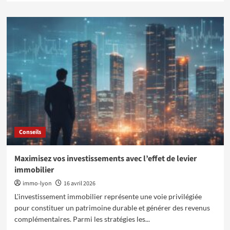
plus
sur
Comment
éviter
les
erreurs
courantes
en
isolant
un
mur
humide
Conseils
Maximisez vos investissements avec l’effet de levier
immobilier
immo-lyon
16 avril 2026
L'investissement immobilier représente une voie privilégiée
pour constituer un patrimoine durable et générer des revenus
complémentaires. Parmi les stratégies les...