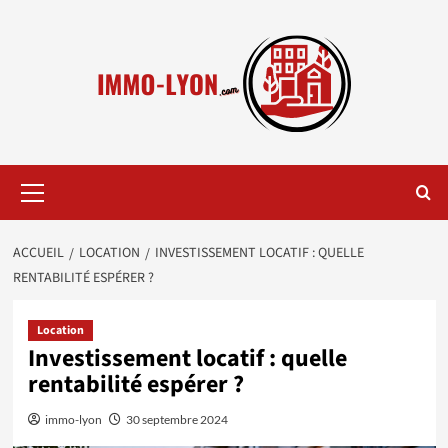
Aller
au
contenu
Menu
principal
ACCUEIL
LOCATION
INVESTISSEMENT LOCATIF : QUELLE
RENTABILITÉ ESPÉRER ?
Location
Investissement locatif : quelle
rentabilité espérer ?
immo-lyon
30 septembre 2024