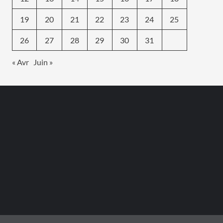
19
20
21
22
23
24
25
26
27
28
29
30
31
« Avr
Juin »