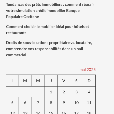
Tendances des prêts immobiliers : comment réussir
votre simulation crédit immobilier Banque
Populaire Occitane
Comment choisir le mobilier idéal pour hôtels et
restaurants
Droits de sous-location : propriétaire vs. locataire,
comprendre vos responsabilités dans un bail
commercial
mai 2025
L
M
M
J
V
S
D
1
2
3
4
5
6
7
8
9
10
11
12
13
14
15
16
17
18