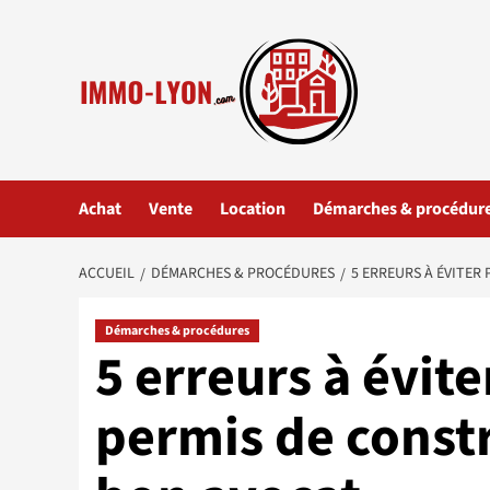
Aller
au
contenu
Achat
Vente
Location
Démarches & procédur
ACCUEIL
DÉMARCHES & PROCÉDURES
5 ERREURS À ÉVITER
Démarches & procédures
5 erreurs à évit
permis de constr