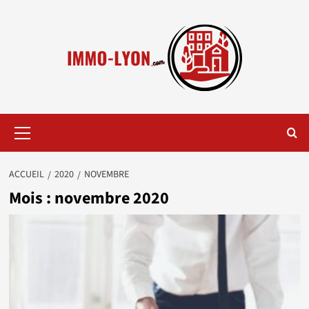
Aller
au
contenu
Menu
principal
ACCUEIL
2020
NOVEMBRE
Mois :
novembre 2020