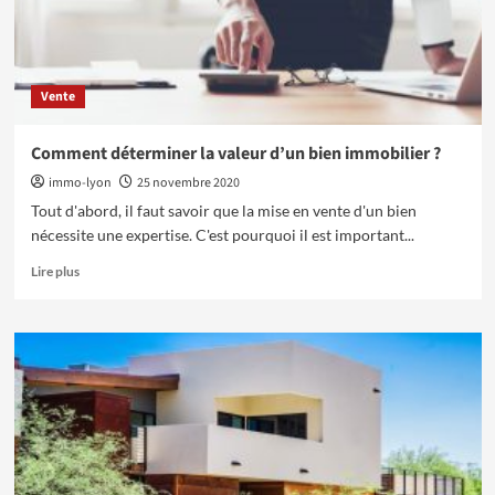
Vente
Comment déterminer la valeur d’un bien immobilier ?
immo-lyon
25 novembre 2020
Tout d'abord, il faut savoir que la mise en vente d'un bien
nécessite une expertise. C'est pourquoi il est important...
En
Lire plus
savoir
plus
sur
Comment
déterminer
la
valeur
d’un
bien
immobilier