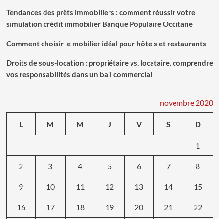
dépannage,
Tendances des prêts immobiliers : comment réussir votre
d’installation,
de
simulation crédit immobilier Banque Populaire Occitane
décoration
et
Comment choisir le mobilier idéal pour hôtels et restaurants
de
rénovation
Droits de sous-location : propriétaire vs. locataire, comprendre
à
vos responsabilités dans un bail commercial
Lyon?
novembre 2020
L
M
M
J
V
S
D
1
2
3
4
5
6
7
8
9
10
11
12
13
14
15
16
17
18
19
20
21
22