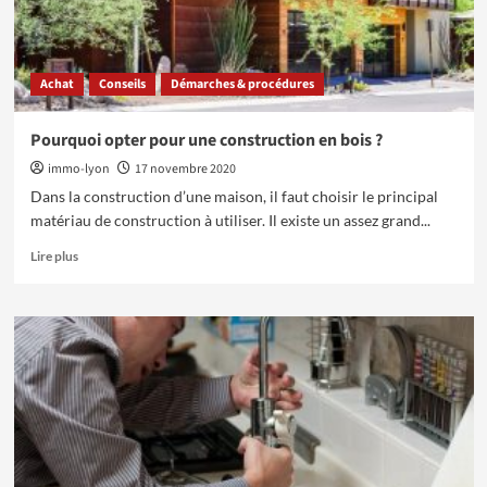
?
Achat
Conseils
Démarches & procédures
Pourquoi opter pour une construction en bois ?
immo-lyon
17 novembre 2020
Dans la construction d’une maison, il faut choisir le principal
matériau de construction à utiliser. Il existe un assez grand...
En
Lire plus
savoir
plus
sur
Pourquoi
opter
pour
une
construction
en
bois
?