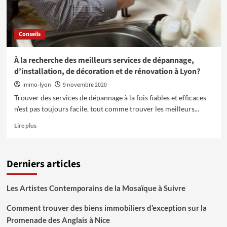
Conseils
À la recherche des meilleurs services de dépannage,
d’installation, de décoration et de rénovation à Lyon?
immo-lyon
9 novembre 2020
Trouver des services de dépannage à la fois fiables et efficaces
n’est pas toujours facile, tout comme trouver les meilleurs...
En
Lire plus
savoir
plus
sur
Derniers articles
À
la
recherche
Les Artistes Contemporains de la Mosaïque à Suivre
des
meilleurs
Comment trouver des biens immobiliers d’exception sur la
services
Promenade des Anglais à Nice
de