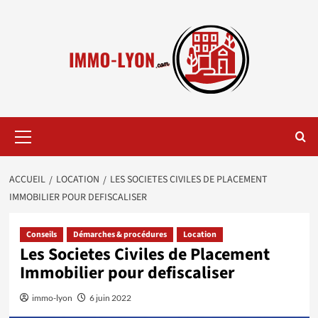
Aller
au
contenu
Menu
principal
ACCUEIL
LOCATION
LES SOCIETES CIVILES DE PLACEMENT
IMMOBILIER POUR DEFISCALISER
Conseils
Démarches & procédures
Location
Les Societes Civiles de Placement
Immobilier pour defiscaliser
immo-lyon
6 juin 2022