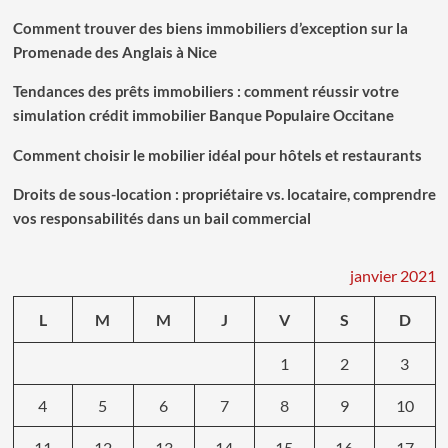
votre
Comment trouver des biens immobiliers d’exception sur la
côté
Promenade des Anglais à Nice
pour
vendre
Tendances des prêts immobiliers : comment réussir votre
votre
bien:
simulation crédit immobilier Banque Populaire Occitane
optez
pour
Comment choisir le mobilier idéal pour hôtels et restaurants
les
services
Droits de sous-location : propriétaire vs. locataire, comprendre
d’une
vos responsabilités dans un bail commercial
agence
janvier 2021
L
M
M
J
V
S
D
1
2
3
4
5
6
7
8
9
10
11
12
13
14
15
16
17