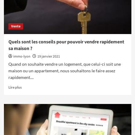
Vente
Quels sont les conseils pour pouvoir vendre rapidement
sa maison ?
immo-lyon
19 janvier 2021
Quand on souhaite vendre un logement, que celui-ci soit une
maison ou un appartement, nous souhaitons le faire assez
rapidement....
En
Lire plus
savoir
plus
sur
Quels
sont
les
conseils
pour