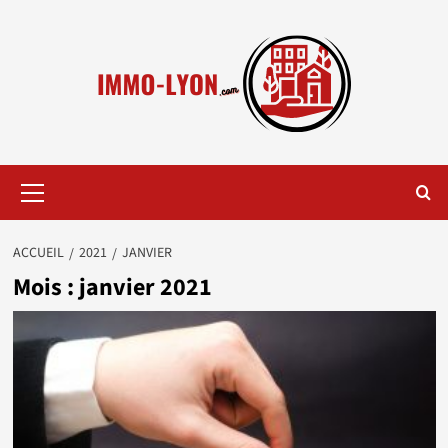
Aller
au
contenu
Menu
principal
ACCUEIL
2021
JANVIER
Mois :
janvier 2021