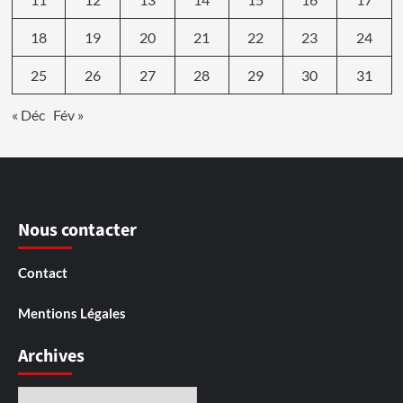
18
19
20
21
22
23
24
25
26
27
28
29
30
31
« Déc
Fév »
Nous contacter
Contact
Mentions Légales
Archives
Archives