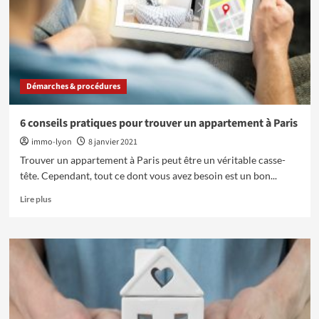
pouvoir
vendre
rapidement
sa
maison
?
Démarches & procédures
6 conseils pratiques pour trouver un appartement à Paris
immo-lyon
8 janvier 2021
Trouver un appartement à Paris peut être un véritable casse-
tête. Cependant, tout ce dont vous avez besoin est un bon...
En
Lire plus
savoir
plus
sur
6
conseils
pratiques
pour
trouver
un