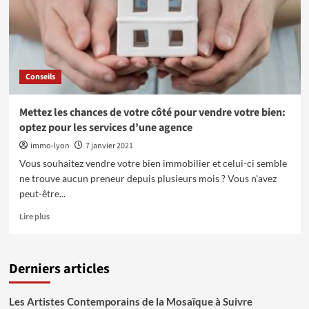
appartement
à
Paris
Conseils
Mettez les chances de votre côté pour vendre votre bien:
optez pour les services d’une agence
immo-lyon
7 janvier 2021
Vous souhaitez vendre votre bien immobilier et celui-ci semble
ne trouve aucun preneur depuis plusieurs mois ? Vous n'avez
peut-être...
En
Lire plus
savoir
plus
sur
Derniers articles
Mettez
les
chances
Les Artistes Contemporains de la Mosaïque à Suivre
de